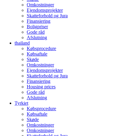
Omkostninger
Ejendomsprojekter
Skatteforhold og Jura
Finansiering
Boligpriser
Gode råd
Afslutning
thailand
Købsprocedure
Købsaftale
Skøde
Omkostninger
Ejendomsprojekter
Skatteforhold og Jura
Finansiering
Housing prices
Gode råd
Afslutning
Tyrkiet
Købsprocedure
Købsaftale
Skøde
Omkostninger
Omkostninger
Skatteforhold og Jura