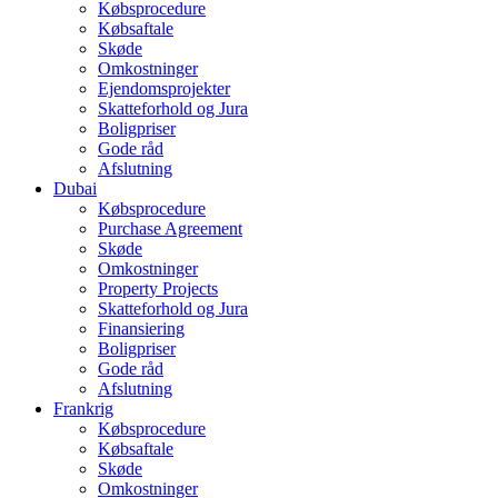
Købsprocedure
Købsaftale
Skøde
Omkostninger
Ejendomsprojekter
Skatteforhold og Jura
Boligpriser
Gode råd
Afslutning
Dubai
Købsprocedure
Purchase Agreement
Skøde
Omkostninger
Property Projects
Skatteforhold og Jura
Finansiering
Boligpriser
Gode råd
Afslutning
Frankrig
Købsprocedure
Købsaftale
Skøde
Omkostninger