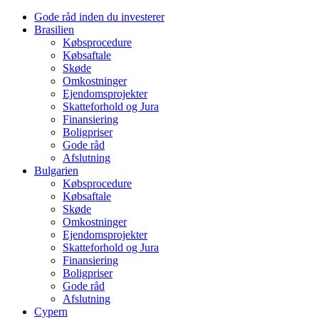
Gode råd inden du investerer
Brasilien
Købsprocedure
Købsaftale
Skøde
Omkostninger
Ejendomsprojekter
Skatteforhold og Jura
Finansiering
Boligpriser
Gode råd
Afslutning
Bulgarien
Købsprocedure
Købsaftale
Skøde
Omkostninger
Ejendomsprojekter
Skatteforhold og Jura
Finansiering
Boligpriser
Gode råd
Afslutning
Cypern