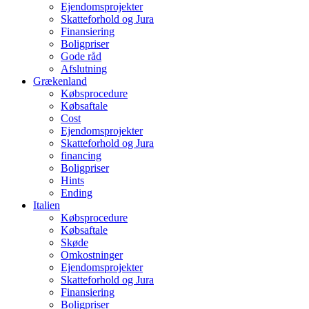
Ejendomsprojekter
Skatteforhold og Jura
Finansiering
Boligpriser
Gode råd
Afslutning
Grækenland
Købsprocedure
Købsaftale
Cost
Ejendomsprojekter
Skatteforhold og Jura
financing
Boligpriser
Hints
Ending
Italien
Købsprocedure
Købsaftale
Skøde
Omkostninger
Ejendomsprojekter
Skatteforhold og Jura
Finansiering
Boligpriser