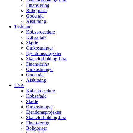
Finansiering
Boligpriser
Gode råd
Afslutning
Tyskland
Købsprocedure
Købsaftale
Skøde
Omkostninger
Ejendomsprojekter
Skatteforhold og Jura
Finansiering
Omkostninger
Gode råd
Afslutning
USA
Købsprocedure
Købsaftale
Skøde
Omkostninger
Ejendomsprojekter
Skatteforhold og Jura
Finansiering
Boligpriser