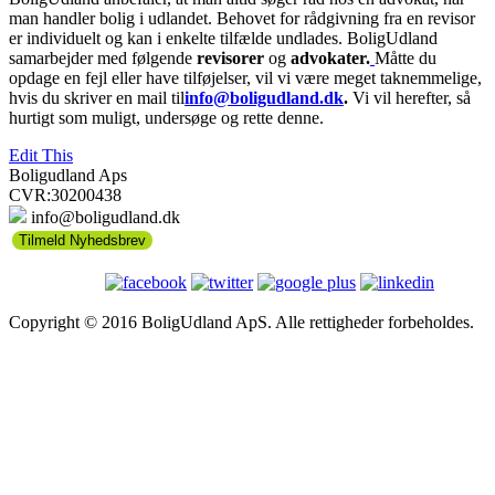
man handler bolig i udlandet. Behovet for rådgivning fra en revisor
er individuelt og kan i enkelte tilfælde undlades. BoligUdland
samarbejder med følgende
revisorer
og
advokater.
Måtte du
opdage en fejl eller have tilføjelser, vil vi være meget taknemmelige,
hvis du skriver en mail til
info@boligudland.dk
.
Vi vil herefter, så
hurtigt som muligt, undersøge og rette denne.
Edit This
Boligudland Aps
CVR:30200438
info@boligudland.dk
Tilmeld Nyhedsbrev
Copyright © 2016 BoligUdland ApS. Alle rettigheder forbeholdes.