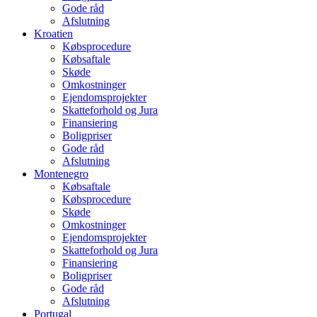
Gode råd
Afslutning
Kroatien
Købsprocedure
Købsaftale
Skøde
Omkostninger
Ejendomsprojekter
Skatteforhold og Jura
Finansiering
Boligpriser
Gode råd
Afslutning
Montenegro
Købsaftale
Købsprocedure
Skøde
Omkostninger
Ejendomsprojekter
Skatteforhold og Jura
Finansiering
Boligpriser
Gode råd
Afslutning
Portugal