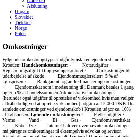
Gode råd
Afslutning
Ungarn
Slovakiet
Tjekkiet
Norge
Polen
Omkostninger
Følgende omkostningstyper indgår typisk i en ejendomshandel i
Kroatien:
Handelsomkostninger:
· Notarudgifter ·
Registreringsafgift til tinglysningskontoret · Omkostninger til
udarbejdelse af skøde · Ejendomsmæglersalær: 5 % af
købsprisen · Bankgaranti og andre finansieringsomkostninger
· Ejendomsskat som i modsætning til i Danmark betales 1 gang
og er 5 % af handelssummen Administrative omkostninger
(herunder også udgifter til oprettelse af virksomhed hvis man vælger
at købe bolig ved at oprette virksomhed) udgør ca. 12.000 DKK.De
samlede omkostninger ved ejendomskøb i Kroatien udgør ca. 10%
af købsprisen.
Løbende omkostninger:
· Fællesudgifter ·
Varme · Vand · El · Gas · Ejendomsværdiskat
· Kabel Tv · Internet Udover ovennævnte omkostninger
må påregnes omkostninger til eksempelvis advokat og revisor.
BoligUdland anbefaler, at man altid søger råd hos en advokat, når