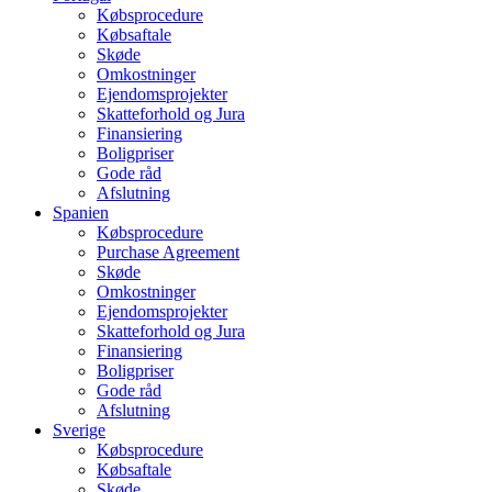
Købsprocedure
Købsaftale
Skøde
Omkostninger
Ejendomsprojekter
Skatteforhold og Jura
Finansiering
Boligpriser
Gode råd
Afslutning
Spanien
Købsprocedure
Purchase Agreement
Skøde
Omkostninger
Ejendomsprojekter
Skatteforhold og Jura
Finansiering
Boligpriser
Gode råd
Afslutning
Sverige
Købsprocedure
Købsaftale
Skøde