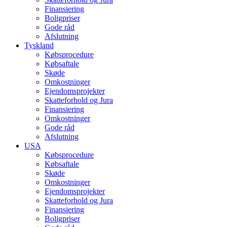
Finansiering
Boligpriser
Gode råd
Afslutning
Tyskland
Købsprocedure
Købsaftale
Skøde
Omkostninger
Ejendomsprojekter
Skatteforhold og Jura
Finansiering
Omkostninger
Gode råd
Afslutning
USA
Købsprocedure
Købsaftale
Skøde
Omkostninger
Ejendomsprojekter
Skatteforhold og Jura
Finansiering
Boligpriser