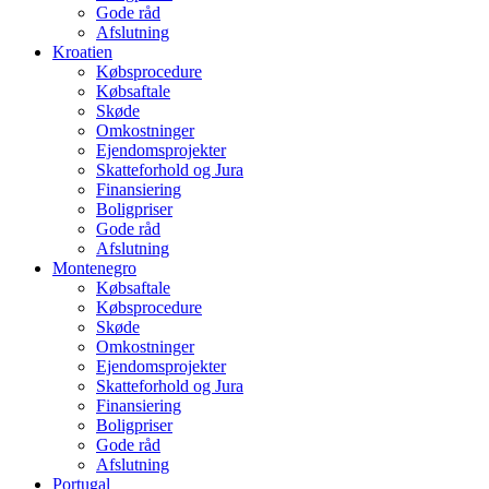
Gode råd
Afslutning
Kroatien
Købsprocedure
Købsaftale
Skøde
Omkostninger
Ejendomsprojekter
Skatteforhold og Jura
Finansiering
Boligpriser
Gode råd
Afslutning
Montenegro
Købsaftale
Købsprocedure
Skøde
Omkostninger
Ejendomsprojekter
Skatteforhold og Jura
Finansiering
Boligpriser
Gode råd
Afslutning
Portugal