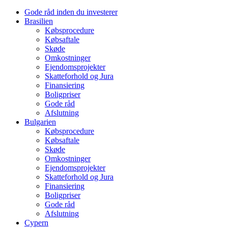
Gode råd inden du investerer
Brasilien
Købsprocedure
Købsaftale
Skøde
Omkostninger
Ejendomsprojekter
Skatteforhold og Jura
Finansiering
Boligpriser
Gode råd
Afslutning
Bulgarien
Købsprocedure
Købsaftale
Skøde
Omkostninger
Ejendomsprojekter
Skatteforhold og Jura
Finansiering
Boligpriser
Gode råd
Afslutning
Cypern