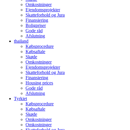
Omkostninger
Ejendomsprojekter
Skatteforhold og Jura
Finansiering
Boligpriser
Gode råd
Afslutning
thailand
Købsprocedure
Købsaftale
Skøde
Omkostninger
Ejendomsprojekter
Skatteforhold og Jura
Finansiering
Housing prices
Gode råd
Afslutning
Tyrkiet
Købsprocedure
Købsaftale
Skøde
Omkostninger
Omkostninger
Skatteforhold og Jura