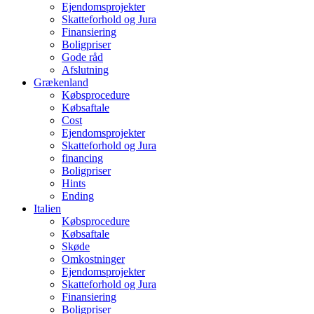
Ejendomsprojekter
Skatteforhold og Jura
Finansiering
Boligpriser
Gode råd
Afslutning
Grækenland
Købsprocedure
Købsaftale
Cost
Ejendomsprojekter
Skatteforhold og Jura
financing
Boligpriser
Hints
Ending
Italien
Købsprocedure
Købsaftale
Skøde
Omkostninger
Ejendomsprojekter
Skatteforhold og Jura
Finansiering
Boligpriser