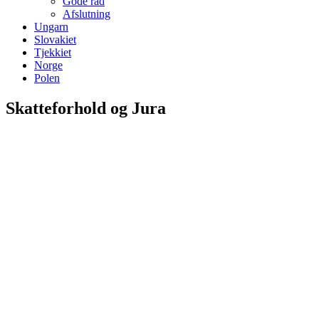
Gode råd
Afslutning
Ungarn
Slovakiet
Tjekkiet
Norge
Polen
Skatteforhold og Jura