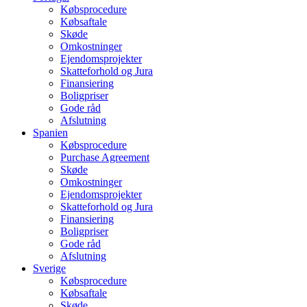
Købsprocedure
Købsaftale
Skøde
Omkostninger
Ejendomsprojekter
Skatteforhold og Jura
Finansiering
Boligpriser
Gode råd
Afslutning
Spanien
Købsprocedure
Purchase Agreement
Skøde
Omkostninger
Ejendomsprojekter
Skatteforhold og Jura
Finansiering
Boligpriser
Gode råd
Afslutning
Sverige
Købsprocedure
Købsaftale
Skøde