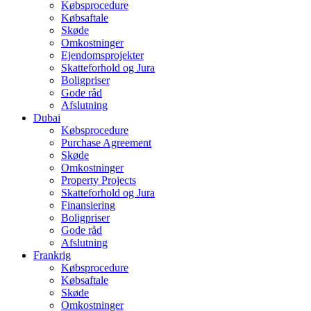
Købsprocedure
Købsaftale
Skøde
Omkostninger
Ejendomsprojekter
Skatteforhold og Jura
Boligpriser
Gode råd
Afslutning
Dubai
Købsprocedure
Purchase Agreement
Skøde
Omkostninger
Property Projects
Skatteforhold og Jura
Finansiering
Boligpriser
Gode råd
Afslutning
Frankrig
Købsprocedure
Købsaftale
Skøde
Omkostninger