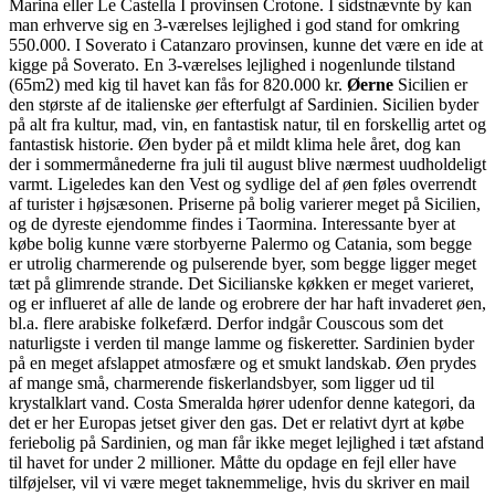
Marina eller Le Castella I provinsen Crotone. I sidstnævnte by kan
man erhverve sig en 3-værelses lejlighed i god stand for omkring
550.000. I Soverato i Catanzaro provinsen, kunne det være en ide at
kigge på Soverato. En 3-værelses lejlighed i nogenlunde tilstand
(65m2) med kig til havet kan fås for 820.000 kr.
Øerne
Sicilien er
den største af de italienske øer efterfulgt af Sardinien. Sicilien byder
på alt fra kultur, mad, vin, en fantastisk natur, til en forskellig artet og
fantastisk historie. Øen byder på et mildt klima hele året, dog kan
der i sommermånederne fra juli til august blive nærmest uudholdeligt
varmt. Ligeledes kan den Vest og sydlige del af øen føles overrendt
af turister i højsæsonen. Priserne på bolig varierer meget på Sicilien,
og de dyreste ejendomme findes i Taormina. Interessante byer at
købe bolig kunne være storbyerne Palermo og Catania, som begge
er utrolig charmerende og pulserende byer, som begge ligger meget
tæt på glimrende strande. Det Sicilianske køkken er meget varieret,
og er influeret af alle de lande og erobrere der har haft invaderet øen,
bl.a. flere arabiske folkefærd. Derfor indgår Couscous som det
naturligste i verden til mange lamme og fiskeretter. Sardinien byder
på en meget afslappet atmosfære og et smukt landskab. Øen prydes
af mange små, charmerende fiskerlandsbyer, som ligger ud til
krystalklart vand. Costa Smeralda hører udenfor denne kategori, da
det er her Europas jetset giver den gas. Det er relativt dyrt at købe
feriebolig på Sardinien, og man får ikke meget lejlighed i tæt afstand
til havet for under 2 millioner. Måtte du opdage en fejl eller have
tilføjelser, vil vi være meget taknemmelige, hvis du skriver en mail