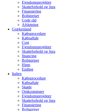
Ejendomsprojekter
Skatteforhold og Jura
Finansiering
Boligpriser
Gode råd
Afslutning
Grækenland
Købsprocedure
Købsaftale
Cost
Ejendomsprojekter
Skatteforhold og Jura
financing
Boligpriser
Hints
Ending
Italien
Købsprocedure
Købsaftale
Skøde
Omkostninger
Ejendomsprojekter
Skatteforhold og Jura
Finansiering
Boligpriser