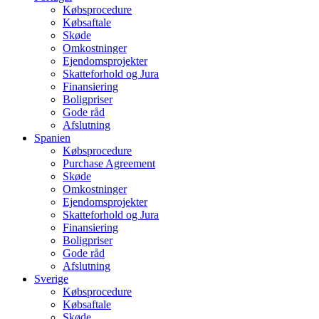
Købsprocedure
Købsaftale
Skøde
Omkostninger
Ejendomsprojekter
Skatteforhold og Jura
Finansiering
Boligpriser
Gode råd
Afslutning
Spanien
Købsprocedure
Purchase Agreement
Skøde
Omkostninger
Ejendomsprojekter
Skatteforhold og Jura
Finansiering
Boligpriser
Gode råd
Afslutning
Sverige
Købsprocedure
Købsaftale
Skøde