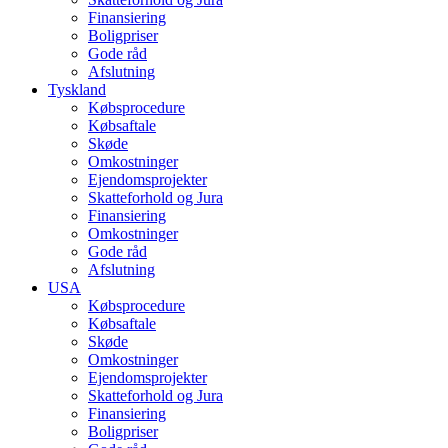
Finansiering
Boligpriser
Gode råd
Afslutning
Tyskland
Købsprocedure
Købsaftale
Skøde
Omkostninger
Ejendomsprojekter
Skatteforhold og Jura
Finansiering
Omkostninger
Gode råd
Afslutning
USA
Købsprocedure
Købsaftale
Skøde
Omkostninger
Ejendomsprojekter
Skatteforhold og Jura
Finansiering
Boligpriser