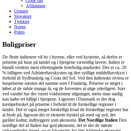
Gode råd
Afslutning
Ungarn
Slovakiet
Tjekkiet
Norge
Polen
Boligpriser
De fleste italienere vil bo i byerne, eller ved kysterne, så derfor er
priserne på huse på landet og i bjergene væsentlig lavere. Italien er
blandt verdens mest eftertragtede feriebolig-markeder. Der er ca. 20
% billigere ved Adriaterhavskysten og den sydlige middelhavskyst i
forhold til Sydfrankrig og Costa del Sol. Ved den italienske riviera er
huspriserne næsten det samme som I Frankrig. Priserne er steget i
løbet af de sidste mange år, og de forventes at stige yderligere. Især
ved vandet har der været voldsomme stigninger, mens man stadig
kan købe ret billigt i bjergene. Ligesom i Danmark er der dog
kæmpeforskel på priserne i forhold til de forskellige regioner i
landet. Det er også meget forskelligt hvad de forskellige regioner har
at byde på, ligesom der er ekstrem forskel på nord og syd, det
gælder kultur, indbyggere som økonomi.
Det Nordlige Italien
Den
nordlige del af Italien har god økonomi, det er der de største
virksomheder ligger, og er lokomotiv for den italienske økonomi.