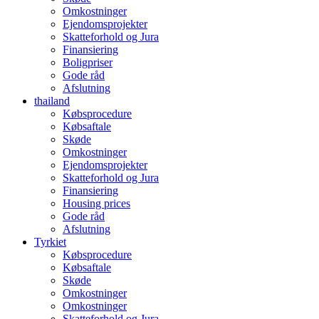
Omkostninger
Ejendomsprojekter
Skatteforhold og Jura
Finansiering
Boligpriser
Gode råd
Afslutning
thailand
Købsprocedure
Købsaftale
Skøde
Omkostninger
Ejendomsprojekter
Skatteforhold og Jura
Finansiering
Housing prices
Gode råd
Afslutning
Tyrkiet
Købsprocedure
Købsaftale
Skøde
Omkostninger
Omkostninger
Skatteforhold og Jura