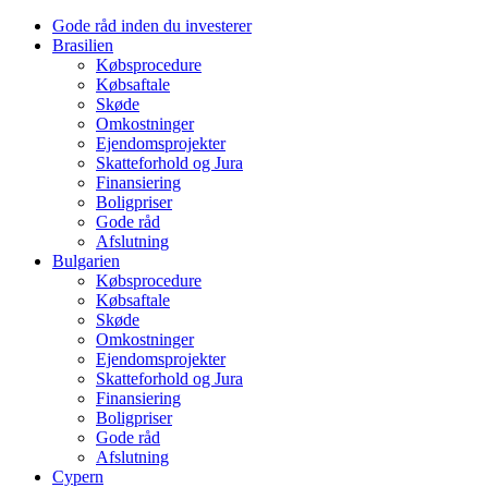
Gode råd inden du investerer
Brasilien
Købsprocedure
Købsaftale
Skøde
Omkostninger
Ejendomsprojekter
Skatteforhold og Jura
Finansiering
Boligpriser
Gode råd
Afslutning
Bulgarien
Købsprocedure
Købsaftale
Skøde
Omkostninger
Ejendomsprojekter
Skatteforhold og Jura
Finansiering
Boligpriser
Gode råd
Afslutning
Cypern