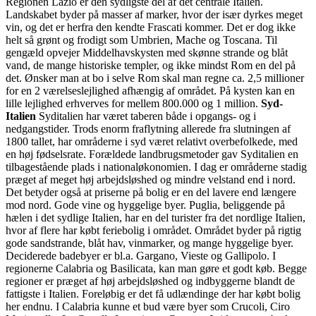
Regionen Lazio er den sydligste del af det centrale Italien.
Landskabet byder på masser af marker, hvor der især dyrkes meget
vin, og det er herfra den kendte Frascati kommer. Det er dog ikke
helt så grønt og frodigt som Umbrien, Mache og Toscana. Til
gengæld opvejer Middelhavskysten med skønne strande og blåt
vand, de mange historiske templer, og ikke mindst Rom en del på
det. Ønsker man at bo i selve Rom skal man regne ca. 2,5 millioner
for en 2 værelseslejlighed afhængig af området. På kysten kan en
lille lejlighed erhverves for mellem 800.000 og 1 million.
Syd-
Italien
Syditalien har været taberen både i opgangs- og i
nedgangstider. Trods enorm fraflytning allerede fra slutningen af
1800 tallet, har områderne i syd været relativt overbefolkede, med
en høj fødselsrate. Forældede landbrugsmetoder gav Syditalien en
tilbagestående plads i nationaløkonomien. I dag er områderne stadig
præget af meget høj arbejdsløshed og mindre velstand end i nord.
Det betyder også at priserne på bolig er en del lavere end længere
mod nord. Gode vine og hyggelige byer. Puglia, beliggende på
hælen i det sydlige Italien, har en del turister fra det nordlige Italien,
hvor af flere har købt feriebolig i området. Området byder på rigtig
gode sandstrande, blåt hav, vinmarker, og mange hyggelige byer.
Deciderede badebyer er bl.a. Gargano, Vieste og Gallipolo. I
regionerne Calabria og Basilicata, kan man gøre et godt køb. Begge
regioner er præget af høj arbejdsløshed og indbyggerne blandt de
fattigste i Italien. Foreløbig er det få udlændinge der har købt bolig
her endnu. I Calabria kunne et bud være byer som Crucoli, Ciro