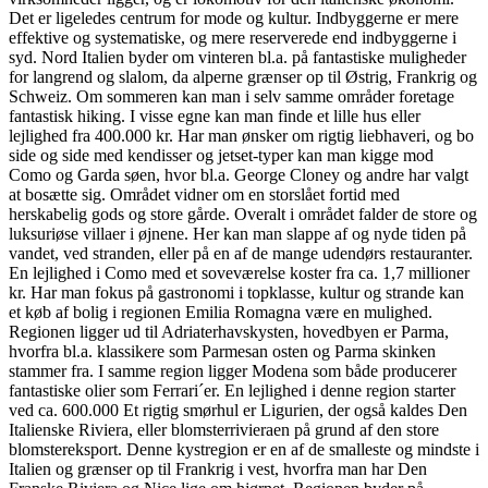
Det er ligeledes centrum for mode og kultur. Indbyggerne er mere
effektive og systematiske, og mere reserverede end indbyggerne i
syd. Nord Italien byder om vinteren bl.a. på fantastiske muligheder
for langrend og slalom, da alperne grænser op til Østrig, Frankrig og
Schweiz. Om sommeren kan man i selv samme områder foretage
fantastisk hiking. I visse egne kan man finde et lille hus eller
lejlighed fra 400.000 kr. Har man ønsker om rigtig liebhaveri, og bo
side og side med kendisser og jetset-typer kan man kigge mod
Como og Garda søen, hvor bl.a. George Cloney og andre har valgt
at bosætte sig. Området vidner om en storslået fortid med
herskabelig gods og store gårde. Overalt i området falder de store og
luksuriøse villaer i øjnene. Her kan man slappe af og nyde tiden på
vandet, ved stranden, eller på en af de mange udendørs restauranter.
En lejlighed i Como med et soveværelse koster fra ca. 1,7 millioner
kr. Har man fokus på gastronomi i topklasse, kultur og strande kan
et køb af bolig i regionen Emilia Romagna være en mulighed.
Regionen ligger ud til Adriaterhavskysten, hovedbyen er Parma,
hvorfra bl.a. klassikere som Parmesan osten og Parma skinken
stammer fra. I samme region ligger Modena som både producerer
fantastiske olier som Ferrari´er. En lejlighed i denne region starter
ved ca. 600.000 Et rigtig smørhul er Ligurien, der også kaldes Den
Italienske Riviera, eller blomsterrivieraen på grund af den store
blomstereksport. Denne kystregion er en af de smalleste og mindste i
Italien og grænser op til Frankrig i vest, hvorfra man har Den