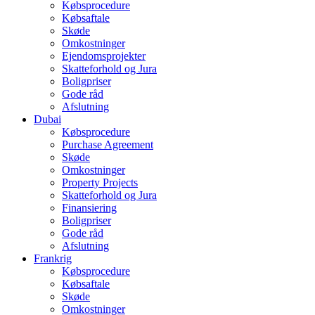
Købsprocedure
Købsaftale
Skøde
Omkostninger
Ejendomsprojekter
Skatteforhold og Jura
Boligpriser
Gode råd
Afslutning
Dubai
Købsprocedure
Purchase Agreement
Skøde
Omkostninger
Property Projects
Skatteforhold og Jura
Finansiering
Boligpriser
Gode råd
Afslutning
Frankrig
Købsprocedure
Købsaftale
Skøde
Omkostninger