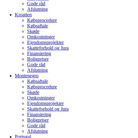
Gode råd
Afslutning
Kroatien
Købsprocedure
Købsaftale
Skøde
Omkostninger
Ejendomsprojekter
Skatteforhold og Jura
Finansiering
Boligpriser
Gode råd
Afslutning
Montenegro
Købsaftale
Købsprocedure
Skøde
Omkostninger
Ejendomsprojekter
Skatteforhold og Jura
Finansiering
Boligpriser
Gode råd
Afslutning
Portugal