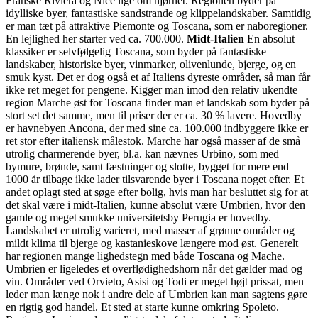
Franske Riviera og Nice lige om hjørnet. Regionen byder på
idylliske byer, fantastiske sandstrande og klippelandskaber. Samtidig
er man tæt på attraktive Piemonte og Toscana, som er naboregioner.
En lejlighed her starter ved ca. 700.000.
Midt-Italien
En absolut
klassiker er selvfølgelig Toscana, som byder på fantastiske
landskaber, historiske byer, vinmarker, olivenlunde, bjerge, og en
smuk kyst. Det er dog også et af Italiens dyreste områder, så man får
ikke ret meget for pengene. Kigger man imod den relativ ukendte
region Marche øst for Toscana finder man et landskab som byder på
stort set det samme, men til priser der er ca. 30 % lavere. Hovedby
er havnebyen Ancona, der med sine ca. 100.000 indbyggere ikke er
ret stor efter italiensk målestok. Marche har også masser af de små
utrolig charmerende byer, bl.a. kan nævnes Urbino, som med
bymure, brønde, samt fæstninger og slotte, bygget for mere end
1000 år tilbage ikke lader tilsvarende byer i Toscana noget efter. Et
andet oplagt sted at søge efter bolig, hvis man har besluttet sig for at
det skal være i midt-Italien, kunne absolut være Umbrien, hvor den
gamle og meget smukke universitetsby Perugia er hovedby.
Landskabet er utrolig varieret, med masser af grønne områder og
mildt klima til bjerge og kastanieskove længere mod øst. Generelt
har regionen mange lighedstegn med både Toscana og Mache.
Umbrien er ligeledes et overflødighedshorn når det gælder mad og
vin. Områder ved Orvieto, Asisi og Todi er meget højt prissat, men
leder man længe nok i andre dele af Umbrien kan man sagtens gøre
en rigtig god handel. Et sted at starte kunne omkring Spoleto.