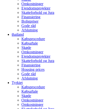
Omkostninger
Ejendomsprojekter
Skatteforhold og Jura
Finansiering
Boligpriser
Gode råd
Afslutning
thailand
Købsprocedure
Købsaftale
Skøde
Omkostninger
Ejendomsprojekter
Skatteforhold og Jura
Finansiering
Housing prices
Gode råd
Afslutning
Tyrkiet
Købsprocedure
Købsaftale
Skøde
Omkostninger
Omkostninger
Skatteforhold og Jura