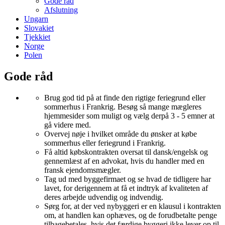
Gode råd
Afslutning
Ungarn
Slovakiet
Tjekkiet
Norge
Polen
Gode råd
Brug god tid på at finde den rigtige feriegrund eller
sommerhus i Frankrig. Besøg så mange mægleres
hjemmesider som muligt og vælg derpå 3 - 5 emner at
gå videre med.
Overvej nøje i hvilket område du ønsker at købe
sommerhus eller feriegrund i Frankrig.
Få altid købskontrakten oversat til dansk/engelsk og
gennemlæst af en advokat, hvis du handler med en
fransk ejendomsmægler.
Tag ud med byggefirmaet og se hvad de tidligere har
lavet, for derigennem at få et indtryk af kvaliteten af
deres arbejde udvendig og indvendig.
Sørg for, at der ved nybyggeri er en klausul i kontrakten
om, at handlen kan ophæves, og de forudbetalte penge
tilbagebetales, hvis det færdige byggeri ikke lever op til