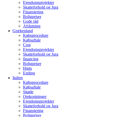
Ejendomsprojekter
Skatteforhold og Jura
Finansiering
Boligpriser
Gode råd
Afslutning
Grækenland
Købsprocedure
Købsaftale
Cost
Ejendomsprojekter
Skatteforhold og Jura
financing
Boligpriser
Hints
Ending
Italien
Købsprocedure
Købsaftale
Skøde
Omkostninger
Ejendomsprojekter
Skatteforhold og Jura
Finansiering
Boligpriser