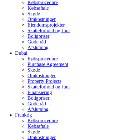
Købsprocedure
Købsaftale
Skøde
Omkostninger
Ejendomsprojekter
Skatteforhold og Jura
Boligpriser
Gode råd
Afslutning
Dubai
Købsprocedure
Purchase Agreement
Skøde
Omkostninger
Property Projects
Skatteforhold og Jura
Finansiering
Boligpriser
Gode råd
Afslutning
Frankrig
Købsprocedure
Købsaftale
Skøde
Omkostninger