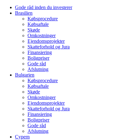
Gode råd inden du investerer
Brasilien
Købsprocedure
Købsaftale
Skøde
Omkostninger
Ejendomsprojekter
Skatteforhold og Jura
Finansiering
Boligpriser
Gode råd
Afslutning
Bulgarien
Købsprocedure
Købsaftale
Skøde
Omkostninger
Ejendomsprojekter
Skatteforhold og Jura
Finansiering
Boligpriser
Gode råd
Afslutning
Cypern