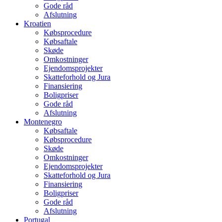
Gode råd
Afslutning
Kroatien
Købsprocedure
Købsaftale
Skøde
Omkostninger
Ejendomsprojekter
Skatteforhold og Jura
Finansiering
Boligpriser
Gode råd
Afslutning
Montenegro
Købsaftale
Købsprocedure
Skøde
Omkostninger
Ejendomsprojekter
Skatteforhold og Jura
Finansiering
Boligpriser
Gode råd
Afslutning
Portugal