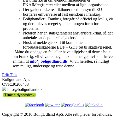
Læg mærke til om ejendomsmægleren er
FNAIMregistreret eller medlem af lign. organisation.
Der gælder ikke restriktioner med hensyn til EU-
borgeres erhvervelse af fast ejendom i Frankrig.
Bolighandler i Frankrig foregår på officiel og lovlig vis,
og der opleves meget sjældent nogen form for
problemer
Notaren har en statsgaranteret ansvarsforsikring, så det
anbefales at deponere beløb hos ham
Husk at melde ejerskift til kommunen,
forbrugsselskaberne EDF – GDF og til skattevæsenet.
Måtte du opdage en fejl eller have tilføjelser til dette afsnit
om Frankrig, vil vi være meget taknemmelige, hvis du skriver
en mail til
info@boligudland.dk
. Vi vil herefter, så hurtigt
som muligt, undersøge og rette denne.
Edit This
Boligudland Aps
CVR:30200438
info@boligudland.dk
Tilmeld Nyhedsbrev
Copyright © 2016 BoligUdland ApS. Alle rettigheder forbeholdes.