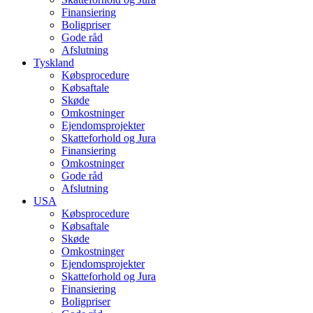
Finansiering
Boligpriser
Gode råd
Afslutning
Tyskland
Købsprocedure
Købsaftale
Skøde
Omkostninger
Ejendomsprojekter
Skatteforhold og Jura
Finansiering
Omkostninger
Gode råd
Afslutning
USA
Købsprocedure
Købsaftale
Skøde
Omkostninger
Ejendomsprojekter
Skatteforhold og Jura
Finansiering
Boligpriser