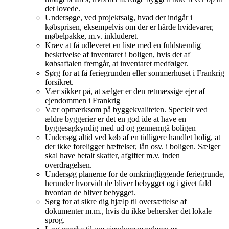
det lovede.
Undersøge, ved projektsalg, hvad der indgår i
købsprisen, eksempelvis om der er hårde hvidevarer,
møbelpakke, m.v. inkluderet.
Kræv at få udleveret en liste med en fuldstændig
beskrivelse af inventaret i boligen, hvis det af
købsaftalen fremgår, at inventaret medfølger.
Sørg for at få feriegrunden eller sommerhuset i Frankrig
forsikret.
Vær sikker på, at sælger er den retmæssige ejer af
ejendommen i Frankrig
Vær opmærksom på byggekvaliteten. Specielt ved
ældre byggerier er det en god ide at have en
byggesagkyndig med ud og gennemgå boligen
Undersøg altid ved køb af en tidligere handlet bolig, at
der ikke foreligger hæftelser, lån osv. i boligen. Sælger
skal have betalt skatter, afgifter m.v. inden
overdragelsen.
Undersøg planerne for de omkringliggende feriegrunde,
herunder hvorvidt de bliver bebygget og i givet fald
hvordan de bliver bebygget.
Sørg for at sikre dig hjælp til oversættelse af
dokumenter m.m., hvis du ikke behersker det lokale
sprog.