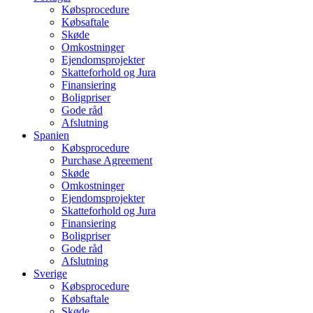
Købsprocedure
Købsaftale
Skøde
Omkostninger
Ejendomsprojekter
Skatteforhold og Jura
Finansiering
Boligpriser
Gode råd
Afslutning
Spanien
Købsprocedure
Purchase Agreement
Skøde
Omkostninger
Ejendomsprojekter
Skatteforhold og Jura
Finansiering
Boligpriser
Gode råd
Afslutning
Sverige
Købsprocedure
Købsaftale
Skøde