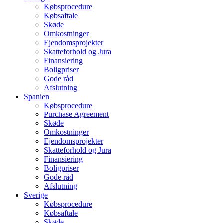
Købsprocedure
Købsaftale
Skøde
Omkostninger
Ejendomsprojekter
Skatteforhold og Jura
Finansiering
Boligpriser
Gode råd
Afslutning
Spanien
Købsprocedure
Purchase Agreement
Skøde
Omkostninger
Ejendomsprojekter
Skatteforhold og Jura
Finansiering
Boligpriser
Gode råd
Afslutning
Sverige
Købsprocedure
Købsaftale
Skøde