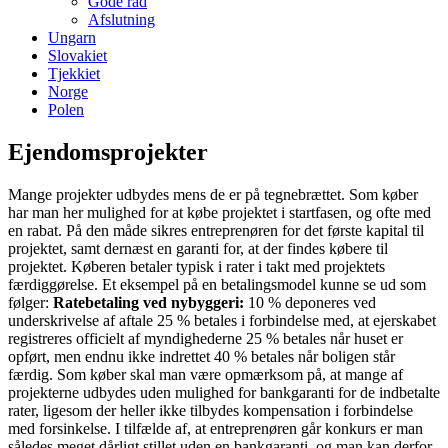
Gode råd
Afslutning
Ungarn
Slovakiet
Tjekkiet
Norge
Polen
Ejendomsprojekter
Mange projekter udbydes mens de er på tegnebrættet. Som køber
har man her mulighed for at købe projektet i startfasen, og ofte med
en rabat. På den måde sikres entreprenøren for det første kapital til
projektet, samt dernæst en garanti for, at der findes købere til
projektet. Køberen betaler typisk i rater i takt med projektets
færdiggørelse. Et eksempel på en betalingsmodel kunne se ud som
følger:
Ratebetaling ved nybyggeri:
10 % deponeres ved
underskrivelse af aftale 25 % betales i forbindelse med, at ejerskabet
registreres officielt af myndighederne 25 % betales når huset er
opført, men endnu ikke indrettet 40 % betales når boligen står
færdig. Som køber skal man være opmærksom på, at mange af
projekterne udbydes uden mulighed for bankgaranti for de indbetalte
rater, ligesom der heller ikke tilbydes kompensation i forbindelse
med forsinkelse. I tilfælde af, at entreprenøren går konkurs er man
således meget dårligt stillet uden en bankgaranti, og man kan derfor