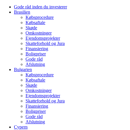
Gode råd inden du investerer
Brasilien
Købsprocedure
Købsaftale
Skøde
Omkostninger
Ejendomsprojekter
Skatteforhold og Jura
Finansiering
Boligpriser
Gode råd
Afslutning
Bulgarien
Købsprocedure
Købsaftale
Skøde
Omkostninger
Ejendomsprojekter
Skatteforhold og Jura
Finansiering
Boligpriser
Gode råd
Afslutning
Cypern