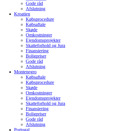
Gode råd
Afslutning
Kroatien
Købsprocedure
Købsaftale
Skøde
Omkostninger
Ejendomsprojekter
Skatteforhold og Jura
Finansiering
Boligpriser
Gode råd
Afslutning
Montenegro
Købsaftale
Købsprocedure
Skøde
Omkostninger
Ejendomsprojekter
Skatteforhold og Jura
Finansiering
Boligpriser
Gode råd
Afslutning
Portugal