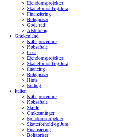
Ejendomsprojekter
Skatteforhold og Jura
Finansiering
Boligpriser
Gode råd
Afslutning
Grækenland
Købsprocedure
Købsaftale
Cost
Ejendomsprojekter
Skatteforhold og Jura
financing
Boligpriser
Hints
Ending
Italien
Købsprocedure
Købsaftale
Skøde
Omkostninger
Ejendomsprojekter
Skatteforhold og Jura
Finansiering
Boligpriser