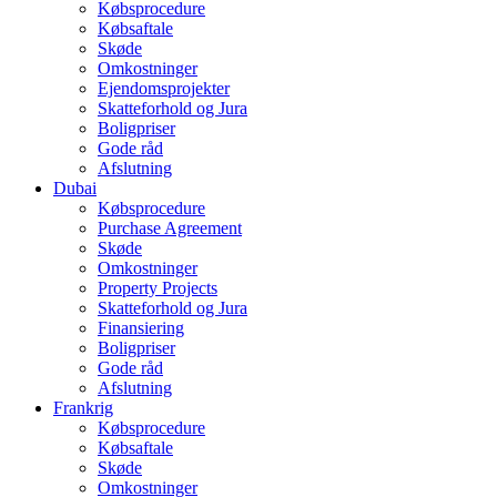
Købsprocedure
Købsaftale
Skøde
Omkostninger
Ejendomsprojekter
Skatteforhold og Jura
Boligpriser
Gode råd
Afslutning
Dubai
Købsprocedure
Purchase Agreement
Skøde
Omkostninger
Property Projects
Skatteforhold og Jura
Finansiering
Boligpriser
Gode råd
Afslutning
Frankrig
Købsprocedure
Købsaftale
Skøde
Omkostninger