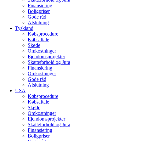
Finansiering
Boligpriser
Gode råd
Afslutning
Tyskland
Købsprocedure
Købsaftale
Skøde
Omkostninger
Ejendomsprojekter
Skatteforhold og Jura
Finansiering
Omkostninger
Gode råd
Afslutning
USA
Købsprocedure
Købsaftale
Skøde
Omkostninger
Ejendomsprojekter
Skatteforhold og Jura
Finansiering
Boligpriser