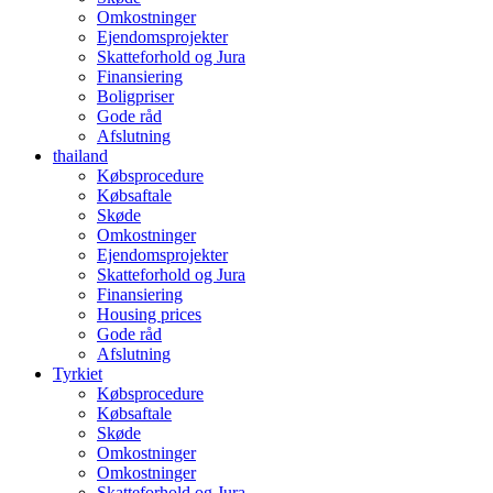
Omkostninger
Ejendomsprojekter
Skatteforhold og Jura
Finansiering
Boligpriser
Gode råd
Afslutning
thailand
Købsprocedure
Købsaftale
Skøde
Omkostninger
Ejendomsprojekter
Skatteforhold og Jura
Finansiering
Housing prices
Gode råd
Afslutning
Tyrkiet
Købsprocedure
Købsaftale
Skøde
Omkostninger
Omkostninger
Skatteforhold og Jura