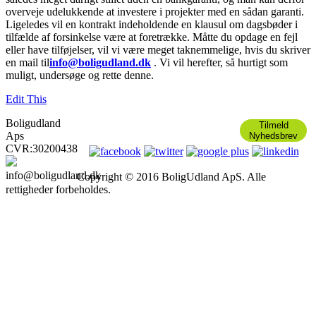
overveje udelukkende at investere i projekter med en sådan garanti.
Ligeledes vil en kontrakt indeholdende en klausul om dagsbøder i
tilfælde af forsinkelse være at foretrække. Måtte du opdage en fejl
eller have tilføjelser, vil vi være meget taknemmelige, hvis du skriver
en mail til
info@boligudland.dk
. Vi vil herefter, så hurtigt som
muligt, undersøge og rette denne.
Edit This
Boligudland
Tilmeld
Aps
Nyhedsbrev
CVR:30200438
info@boligudland.dk
Copyright © 2016 BoligUdland ApS. Alle
rettigheder forbeholdes.